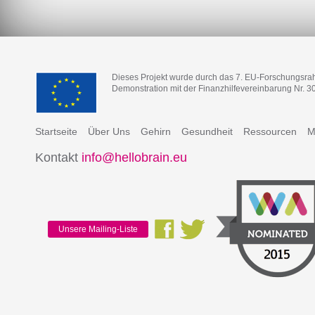
Dieses Projekt wurde durch das 7. EU-Forschungsr
Demonstration mit der Finanzhilfevereinbarung Nr. 3
Startseite
Über Uns
Gehirn
Gesundheit
Ressourcen
M
Kontakt
info@hellobrain.eu
Unsere Mailing-Liste