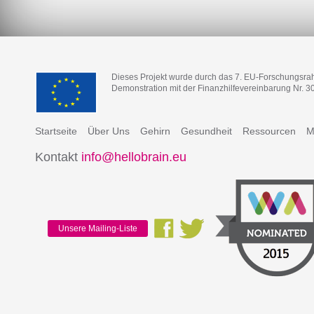
Dieses Projekt wurde durch das 7. EU-Forschungsr
Demonstration mit der Finanzhilfevereinbarung Nr. 3
Startseite
Über Uns
Gehirn
Gesundheit
Ressourcen
M
Kontakt
info@hellobrain.eu
Unsere Mailing-Liste